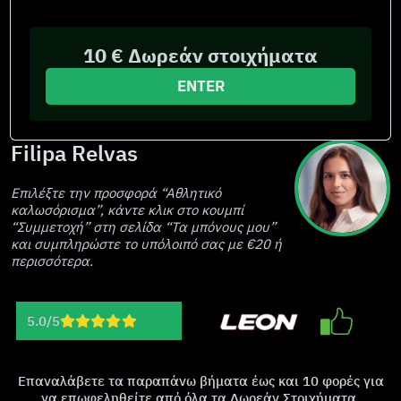
10 € Δωρεάν στοιχήματα
ENTER
Filipa Relvas
Επιλέξτε την προσφορά “Αθλητικό
καλωσόρισμα”, κάντε κλικ στο κουμπί
“Συμμετοχή” στη σελίδα “Τα μπόνους μου”
και συμπληρώστε το υπόλοιπό σας με €20 ή
περισσότερα.
5.0/5
Επαναλάβετε τα παραπάνω βήματα έως και 10 φορές για
να επωφεληθείτε από όλα τα Δωρεάν Στοιχήματα,