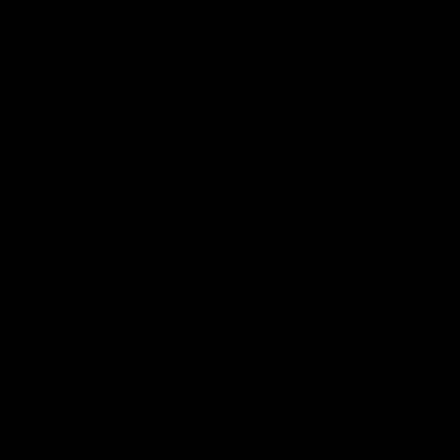
PLAY
PLAY
ΕΠΊΔΕΙΞΗ
ΕΠΊΔΕΙΞΗ