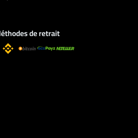
éthodes de retrait