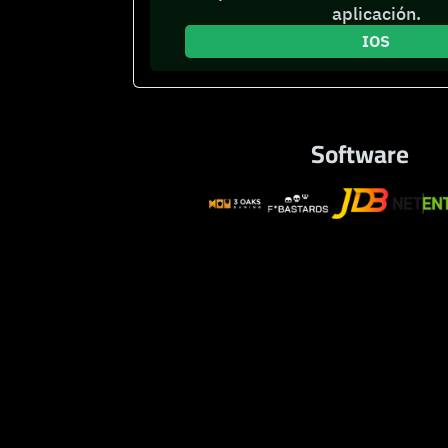
aplicación.
IOS
Software