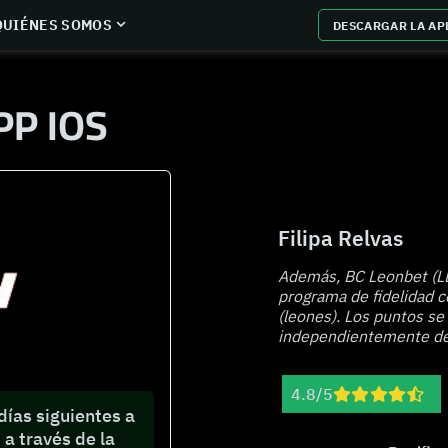
QUIÉNES SOMOS
DESCARGAR LA AP
PP IOS
Filipa Relvas
Además, BC Leonbet (LE
programa de fidelidad c
(leones). Los puntos se
independientemente de 
4.8/5
días siguientes a
a través de la